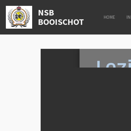
Ga
NSB
direct
HOME
IN
BOOISCHOT
naar
de
hoofdinhoud